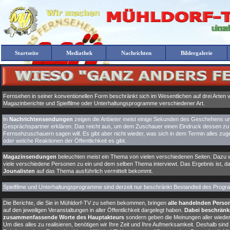
Startseite
Mediathek
Nachrichten
Bildergalerie
Fernsehen in seiner konventionellen Form beschränkt sich im Wesentlichen auf drei Arten
Magazinberichte und Spielfilme oder Unterhaltungsprogramme verschiedener Art.
In
Nachrichtensendungen
zeigen die Anbieter meist einige Sekunden des Geschehens un
Gesprächspartner erklären. Das reicht aus, um dem Zuschauer einen Eindruck dessen zu 
Fernsehzuschauern sagen will. Es gibt aber nicht wieder, was sich in dem Termin alles z
oder welche Reaktionen der Öffentlichkeit es gibt.
Magazinsendungen
beleuchten meist ein Thema von vielen verschiedenen Seiten. Daz
viele verschiedene Personen zu ein und dem selben Thema interviewt. Das Ergebnis ist, 
Jounalisten
auf das Thema ausführlich vermittelt bekommt.
Spielfilme und Unterhaltungsprogramme sind derzeit nur beschränkt Bestandteil des Prog
Die Berichte, die Sie in Mühldorf-TV zu sehen bekommen, bringen
alle handelnden Perso
auf den jeweiligen Veranstaltungen in aller Öffentlichkeit dargelegt haben.
Dabei beschränke
zusammenfassende Worte des Hauptakteurs
sondern geben die Meinungen aller wiede
Um dies alles zu realisieren, benötigen wir Ihre Zeit und Ihre Aufmerksamkeit. Deshalb sind