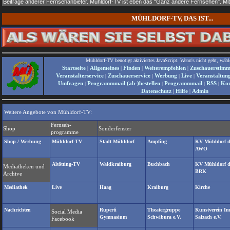
Beiträge anderer Fernsehanbieter. Mühldorf-TV ist eben das "Ganz andere Fernsehen". Mit
MÜHLDORF-TV, DAS IST...
Mühldorf-TV benötigt aktiviertes JavaScript. Wenn's nicht geht, wähle
Startseite
Allgemeines
Finden
Weiterempfehlen
Zuschauerstim
|
|
|
|
Veranstalterservice
Zuschauerservice
Werbung
Live
Veranstaltun
|
|
|
|
Umfragen
Programmmail (ab-)bestellen
Programmmail
RSS
Kon
|
|
|
|
Datenschutz
Hilfe
Admin
|
|
Weitere Angebote von Mühldorf-TV:
Fernseh-
Shop
Sonderfenster
programme
Shop / Werbung
Mühldorf-TV
Stadt Mühldorf
Ampfing
KV Mühldorf d
AWO
Altötting-TV
Waldkraiburg
Buchbach
KV Mühldorf d
Mediatheken und
BRK
Archive
Mediathek
Live
Haag
Kraiburg
Kirche
Nachrichten
Ruperti
Theatergruppe
Kunstverein In
Social Media
Gymnasium
Schwibura e.V.
Salzach e.V.
Facebook