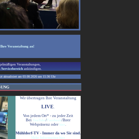
Ihre Veranstaltung an!
egelmäßigen Veranstaltungen,
m Servicebereich
ankündigen.
t aktualisiert am
03.08.2026
um
15:36
Uhr
BUNG
Wir übertragen Ihre Veranstaltung
LIVE
.
Von jedem Ort* - zu jeder Zeit
Bei
/
/Ihrer
YouTube
Facebook
Webpräsenz oder
.
hier
Mühldorf-TV - Immer da wo Sie sind.
Mehr Information hier