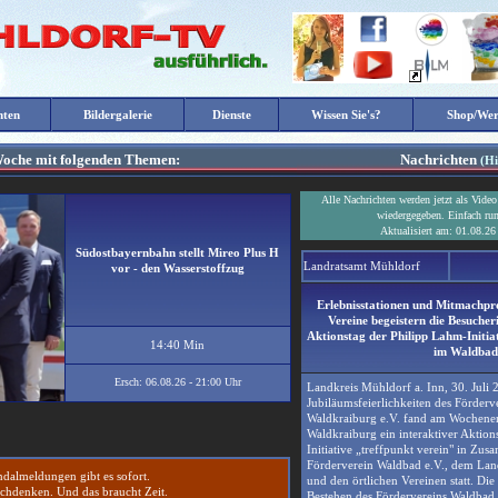
hten
Mühldorf-TV - Ihr Lokalfernsehen aus Mühldorf a. Inn - jede Woche neu - Startseite
Bildergalerie
Dienste
Wissen Sie's?
Shop/We
Woche mit folgenden Themen:
Nachrichten
(Hi
Alle Nachrichten werden jetzt als Vide
wiedergegeben. Einfach runt
Aktualisiert am: 01.08.26
Südostbayernbahn stellt Mireo Plus H
Landratsamt Mühldorf
vor - den Wasserstoffzug
Erlebnisstationen und Mitmachpr
Vereine begeistern die Besuche
Aktionstag der Philipp Lahm-Initia
14:40 Min
im Waldbad
Ersch: 06.08.26 - 21:00 Uhr
Landkreis Mühldorf a. Inn, 30. Juli
Jubiläumsfeierlichkeiten des Förder
Waldkraiburg e.V. fand am Wochene
Waldkraiburg ein interaktiver Aktion
Initiative „treffpunkt verein" in Zu
Förderverein Waldbad e.V., dem Lan
ndalmeldungen gibt es sofort.
und den örtlichen Vereinen statt. Di
chdenken. Und das braucht Zeit.
Bestehen des Fördervereins Waldbad