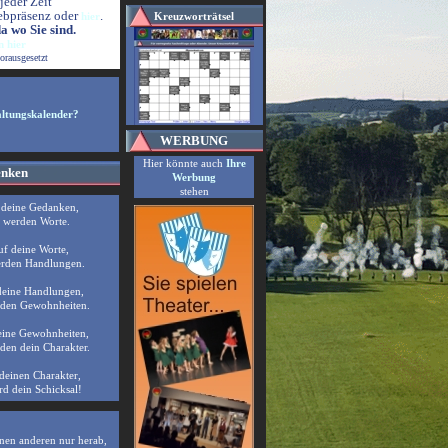
jeder Zeit
ebpräsenz oder
.
hier
Kreuzworträtsel
 wo Sie sind.
 hier
orausgesetzt
altungskalender?
WERBUNG
Hier könnte auch
Ihre
enken
Werbung
stehen
 deine Gedanken,
e werden Worte.
uf deine Worte,
erden Handlungen.
deine Handlungen,
rden Gewohnheiten.
eine Gewohnheiten,
den dein Charakter.
deinen Charakter,
rd dein Schicksal!
inen anderen nur herab,