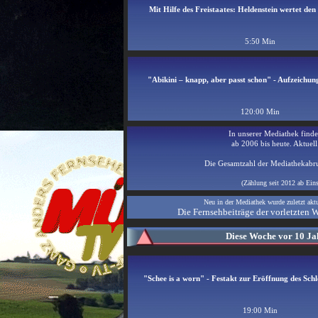
Mit Hilfe des Freistaates: Heldenstein wertet de
5:50 Min
"Abikini – knapp, aber passt schon" - Aufzeichung
120:00 Min
In unserer Mediathek finde
ab 2006 bis heute. Aktuell
Die Gesamtzahl der Mediathekabru
(Zählung seit 2012 ab Ein
Neu in der Mediathek wurde zuletzt akt
Die Fernsehbeiträge der vorletzten 
Diese Woche vor 10 Ja
"Schee is a worn" - Festakt zur Eröffnung des Sch
19:00 Min