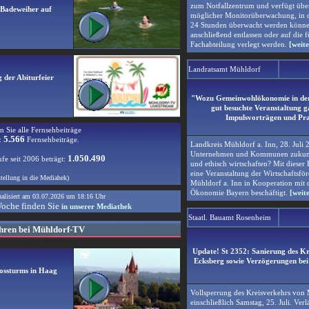
zum Notfallzentrum und verfügt üb
n Badeweiher auf
möglicher Monitorüberwachung, in d
24 Stunden überwacht werden können
anschließend entlassen oder auf die f
Fachabteilung verlegt werden.
[weite
Landratsamt Mühldorf
 der Abiturfeier
"Wozu Gemeinwohlökonomie in der 
gut besuchte Veranstaltung 
Impulsvorträgen und Pra
n Sie alle Fernsehbeiträge
5.566
:
Fernsehbeiträge.
Landkreis Mühldorf a. Inn, 28. Juli
Unternehmen und Kommunen zukunfts
1.050.490
fe seit 2006 beträgt:
und ethisch wirtschaften? Mit dieser F
eine Veranstaltung der Wirtschaftsfö
stellung in die Mediahek)
Mühldorf a. Inn in Kooperation mit
Ökonomie Bayern beschäftigt.
[weite
ualisiert am
03.07.2026
um
18:16
Uhr
Woche finden Sie
in unserer Mediathek
Staatl. Bauamt Rosenheim
hren bei Mühldorf-TV
Update! St 2352: Sanierung des K
Ecksberg sowie Verzögerungen bei
lossturms in Haag
Vollsperrung des Kreisverkehrs von M
einschließlich Samstag, 25. Juli. Ver