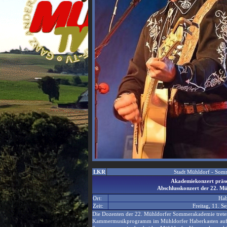
LKR
Stadt Mühldorf - So
Akademiekonzert präs
Abschlusskonzert der 22. 
Ort:
Hab
Zeit:
Freitag, 11. 
Die Dozenten der 22. Mühldorfer Sommerakademie treten 
Kammermusikprogramm im Mühldorfer Haberkasten auf. D