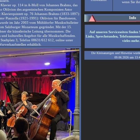
äusern.
wenn Sie ih
 Klavier op. 114 in A-Moll von Johannes Brahms, das
o Oblivion des argentinischen Komponisten Astor
 Klavierquintett op. 76 Johannes Brahms (1833-1897):
Info
Astor Piazzolla (1921-1991): Oblivion für Bandoneon,
wurde im Jahr 2003 vom Mühldorfer Musikschulleiter
om Salzburger Mozarteum gegründet. Mit der 15.
bner die künstlerische Leitung übernommen. Die
Auf unseren Serviceseiten finden 
 und kulturelles Angebot für alle Musikschaffenden.
Links, Sprechstunden, Telefonnumm
 Stadtplatz 3, Telefon 08631/612 612, online unter
vieles mehr.
rverkaufsstellen erhältlich.
Die Kleinanzeigen und Hinweise wurden
09.06.2026
um
13: