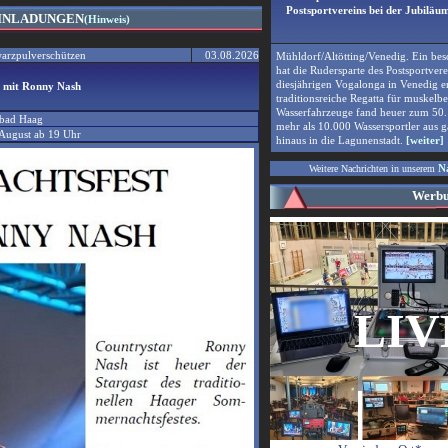
Postsportvereins bei der Jubilä
EINLADUNGEN
(Hinweis)
warzpulverschützen
03.08.2026
Mühldorf/Altötting/Venedig. Ein bes
hat die Rudersparte des Postsportver
diesjährigen Vogalonga in Venedig er
 mit Ronny Nash
traditionsreiche Regatta für muskelbe
Wasserfahrzeuge fand heuer zum 50. 
ibad Haag
mehr als 10.000 Wassersportler aus 
 August ab 19 Uhr
hinaus in die Lagunenstadt.
[weiter]
N
Weitere Nachrichten in unserem
Wer
b
LIV