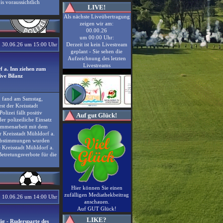
is voraussichtlich
LIVE!
Als nächste Liveübertragung
zeigen wir am:
00.00.26
um 00:00 Uhr:
30.06.26 um 15:00 Uhr
Derzeit ist kein Livestream
geplant - Sie sehen die
Aufzeichnung des letzten
Livestreams
f a. Inn ziehen zum
tive Bilanz
 fand am Samstag,
est der Kreisstadt
olizei fällt positiv
Auf gut Glück!
er polizeiliche Einsatz
ammenarbeit mit dem
Kreisstadt Mühldorf a.
 Abstimmungen wurden
e Kreisstadt Mühldorf a.
Betretungsverbote für die
Hier können Sie einen
zufälligen Mediathekbeitrag
10.06.26 um 14:00 Uhr
anschauen.
Auf GUT Glück!
LIKE?
ig - Rudersparte des