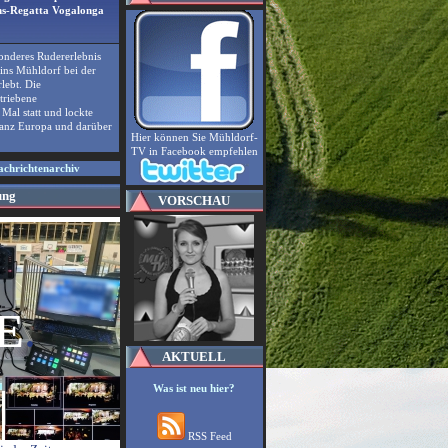
ums-Regatta Vogalonga
onderes Rudererlebnis
eins Mühldorf bei der
lebt. Die
triebene
Mal statt und lockte
ganz Europa und darüber
Hier können Sie Mühldorf-
TV in Facebook empfehlen
achrichtenarchiv
ung
VORSCHAU
E
.
AKTUELL
Was ist neu hier?
RSS Feed