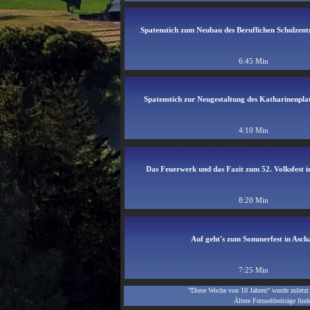
Spatenstich zum Neubau des Beruflichen Schulzen
6:45 Min
Spatenstich zur Neugestaltung des Katharinenpla
4:10 Min
Das Feuerwerk und das Fazit zum 52. Volksfest 
8:20 Min
Auf geht's zum Sommerfest in Asch
7:25 Min
"Diese Woche von 10 Jahren" wurde zuletzt 
Ältere Fernsehbeiträge find