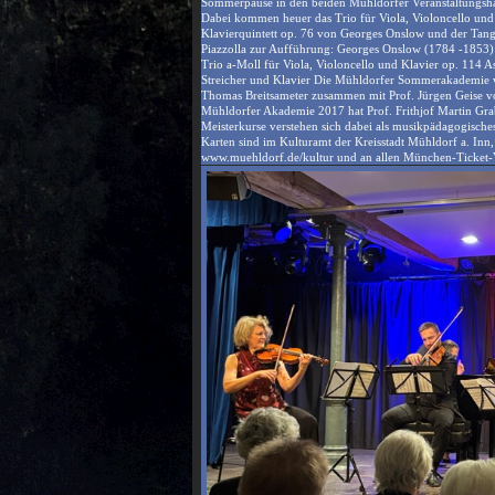
Sommerpause in den beiden Mühldorfer Veranstaltungsh
Dabei kommen heuer das Trio für Viola, Violoncello und
Klavierquintett op. 76 von Georges Onslow und der Tang
Piazzolla zur Aufführung: Georges Onslow (1784 -1853):
Trio a-Moll für Viola, Violoncello und Klavier op. 114 
Streicher und Klavier Die Mühldorfer Sommerakademie 
Thomas Breitsameter zusammen mit Prof. Jürgen Geise v
Mühldorfer Akademie 2017 hat Prof. Frithjof Martin Gra
Meisterkurse verstehen sich dabei als musikpädagogisches
Karten sind im Kulturamt der Kreisstadt Mühldorf a. Inn,
www.muehldorf.de/kultur und an allen München-Ticket-Vo