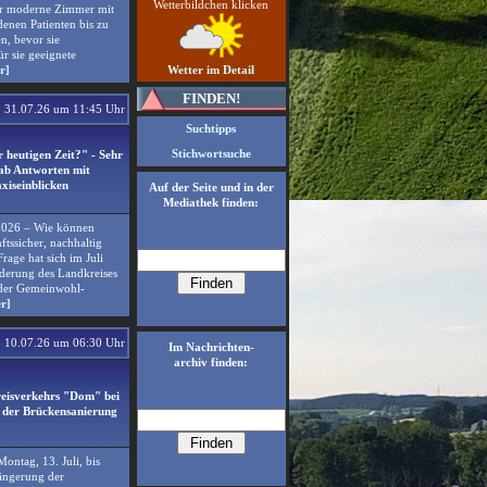
Wetterbildchen klicken
er moderne Zimmer mit
enen Patienten bis zu
, bevor sie
ür sie geeignete
r]
Wetter im Detail
FINDEN!
31.07.26 um 11:45 Uhr
Suchtipps
Stichwortsuche
heutigen Zeit?" - Sehr
gab Antworten mit
xiseinblicken
Auf der Seite und in der
Mediathek finden:
 2026 – Wie können
sicher, nachhaltig
rage hat sich im Juli
rderung des Landkreises
 der Gemeinwohl-
r]
10.07.26 um 06:30 Uhr
Im Nachrichten-
archiv finden:
reisverkehrs "Dom" bei
 der Brückensanierung
ontag, 13. Juli, bis
längerung der