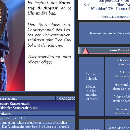
Von jedem Ort* - zu 
Bei
/
/Ihrer W
YouTube
Facebook
Mühldorf-TV - Immer da
Mehr Information
*: Gute LTE-Versorgung v
Kennen Sie unseren Veranst
Zum Nach
d
Achte auf
denn si
Achte a
Aus dem
denn sie w
Talmud:
Achte auf 
(Bedeu-
denn sie we
tendes
jüdisches
Achte auf d
mmerakademie
03.08.2026
Lehrbuch)
denn sie wer
entiert Kammermusik
Mühldorfer Sommerakademie
Achte auf 
denn er wi
erkasten
September um 20 Uhr
mit einem selten gespielten und anspruchsvollen
as Akademiekonzert beendet damit die kulturelle
Sehen Sie auf e
Unbekannt