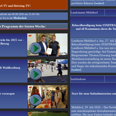
perfekten Rahmen
[weiter]
rf-TV und Altötting-TV!
Landratsamt Mühldorf
ualisiert am
06.08.2026
um
21:03
Uhr
Mediathek
en Sie in der
Rekordbeteiligung beim STADTRA
Programm der letzten Woche:
und elf Kommunen ehren die Sie
richt für 2025 vor -
Landkreis Mühldorf a. Inn, 27. Juli 
-Betrug
Rekordbeteiligung beim STADTRAD
Landkreis Mühldorf a. Inn nun mit ei
Siegerehrung gewürdigt. Auf Einla
Bürgermeister Thomas Einwang fand
Abschlussveranstaltung im neuen Bau
Dort wurden die erfolgreichsten Tea
und Sieger der teilnehmenden Komm
adt Waldkraiburg
[weiter]
Innklinikum
er vorsorgen
Start für neue Aufnahmestation a
Mühldorf, 29. Juli 2026 – Das Notfa
eine interdisziplinäre Aufnahmestatio
eröffnet. Die neue Einheit befindet s