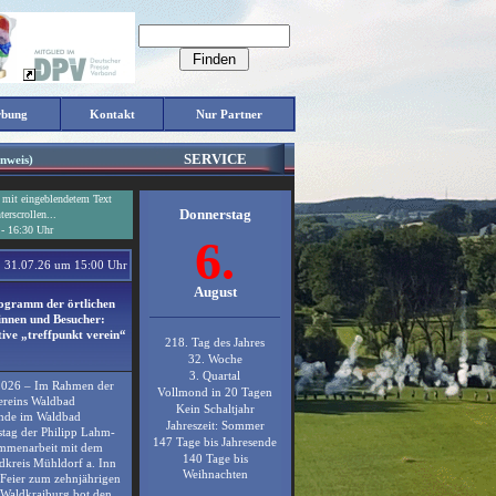
rbung
Kontakt
Nur Partner
SERVICE
nweis)
o mit eingeblendetem Text
Donnerstag
erscrollen...
 - 16:30 Uhr
6.
31.07.26 um 15:00 Uhr
August
ogramm der örtlichen
rinnen und Besucher:
tive „treffpunkt verein“
218. Tag des Jahres
32. Woche
3. Quartal
 2026 – Im Rahmen der
Vollmond in 20 Tagen
vereins Waldbad
Kein Schaltjahr
nde im Waldbad
Jahreszeit: Sommer
stag der Philipp Lahm-
147 Tage bis Jahresende
sammenarbeit mit dem
140 Tage bis
dkreis Mühldorf a. Inn
Weihnachten
e Feier zum zehnjährigen
 Waldkraiburg bot den