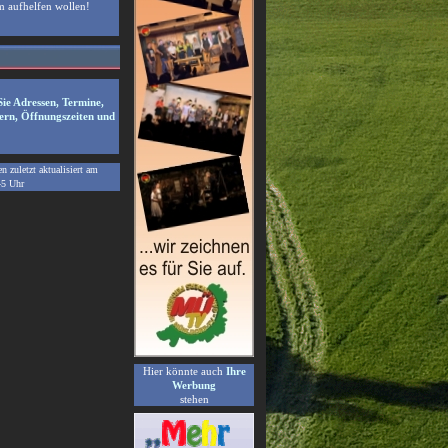
m aufhelfen wollen!
Sie Adressen, Termine,
ern, Öffnungszeiten und
 zuletzt aktualisiert am
45
Uhr
Hier könnte auch
Ihre
Werbung
stehen