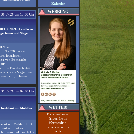
Kalender
WERBUNG
30.07.26 um 15:00 Uhr
DELN 2026: Landkreis
gerinnen und Sieger
202Die
ELN 2026 hat der
ner feierlichen
dung von Buchbachs
 die
hof in Buchbach statt.
ms sowie die Siegerinnen
unen ausgezeichnet.
31.07.26 um 09:30 Uhr
WETTER!
m InnKlinikum Mühldorf
Das neue Wetter
finden Sie im
Wetteronline-
llzentrum Mühldorf hat
Fenster wenn Sie
n mit acht Betten
aufs
ich in unmittelbarer Nähe