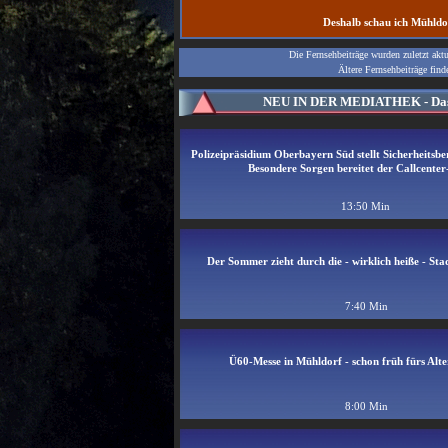
Deshalb schau ich Mühldo
Die Fernsehbeiträge wurden zuletzt akt
Ältere Fernsehbeiträge find
NEU IN DER MEDIATHEK - Das 
Polizeipräsidium Oberbayern Süd stellt Sicherheitsbe
Besondere Sorgen bereitet der Callcenter
13:50 Min
Der Sommer zieht durch die - wirklich heiße - St
7:40 Min
Ü60-Messe in Mühldorf - schon früh fürs Alt
8:00 Min