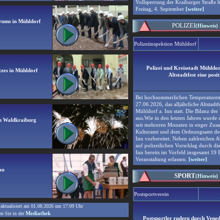
Vollsperrung der Kraiburger Straße b
Freitag, 4. September
[weiter]
trums in Mühldorf
POLIZEI
(Hinweis)
Polizeiinspektion Mühldorf
Polizei und Kreisstadt Mühldor
tzes in Mühldorf
Altstadtfest eine posi
Bei hochsommerlichen Temperaturen
27.06.2026, das alljährliche Altstadtf
Mühldorf a. Inn statt. Die Bilanz der P
aus.Wie in den letzten Jahren wurde d
in Waldkraiburg
seit mehreren Monaten in enger Zus
Kulturamt und dem Ordnungsamt der 
Inn vorbereitet. Neben zahlreichen
auf polizeilichen Vorschlag durch di
Inn bereits im Vorfeld insgesamt 19 
Veranstaltung erlassen.
[weiter]
au
SPORT
(Hinweis)
Postsportverein
aktualisiert am
01.08.2026
um
17:09
Uhr
Mediathek
en Sie in der
Postsportler rudern durch Vened