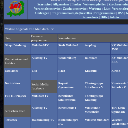
Mühldorf-TV benötigt aktiviertes JavaScript. Wenn's nicht geht, wäh
Startseite
Allgemeines
Finden
Weiterempfehlen
Zuschauersti
|
|
|
|
Veranstalterservice
Zuschauerservice
Werbung
Live
Veranstalt
|
|
|
|
Umfragen
Programmmail (ab-)bestellen
Programmmail
RSS
K
|
|
|
|
Datenschutz
Hilfe
Admin
|
|
Weitere Angebote von Mühldorf-TV:
Fernseh-
Shop
Sonderfenster
programme
Shop / Werbung
Mühldorf-TV
Stadt Mühldorf
Ampfing
KV Mühldorf
AWO
Altötting-TV
Waldkraiburg
Buchbach
KV Mühldorf
Mediatheken und
BRK
Archive
Mediathek
Live
Haag
Kraiburg
Kirche
Nachrichten
Ruperti
Theatergruppe
Kunstverein 
Social Media
Gymnasium
Schwibura e.V.
Salzach e.V.
Facebook
Full-HD Projekte
Mühldorf-TV
Beruflisches
Theatergruppe
Schulzentrum
Kraiburg
Altötting-TV
Berufsschule 1
Volksbühne
TSV Grün-
Fernsehen lesen
Mettenheim
tegernbach
Textothek
Waldkraiburg-TV
Kulturschupp'n
Volksfest Mühldorf
Volksfest
e.V.
Waldkraibur