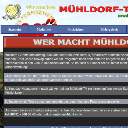
Startseite
Mediathek
Wer macht Mühldorf-TV, das Lokalfernsehen für Stadt un
Nachrichten
Bildergalerie
Mühldorf-TV entstand Anfang 2006 aus dem Bedürfnis heraus, produzierte Berichte ein
machen. Über Jahre hinweg haben wir ein Programm nach dem anderen hergestellt und m
Interessenten in den Genuß desselben kamen. So hat sich nur unser Archiv immer mehr e
Verschwendung!
Gleichzeitig hat sich die Technik unseres Studios so stark weiterentwickelt, daß die Pr
wir dadurch wesentlich aktueller werden konnten.
So liegt das Hauptgewicht nach wie vor bei der Mühldorf-TV mit ihrem umfangreichen S
Möglichkeiten.
So haben wir ein Team zusammengestellt, das den Inhalt des Programms gestaltet.
Und wenn Sie es sich selbst zutrauen, mit Ihrer Kamera kleine Berichte zu erstellen, dann
Tel.
08631 - 366 60 46
oder
redaktion@muehldorf-tv.de